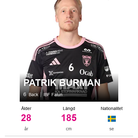
PATRIK BURMAN
6
Back
IBF Falun
Nationalitet
Ålder
Längd
28
185
år
cm
se