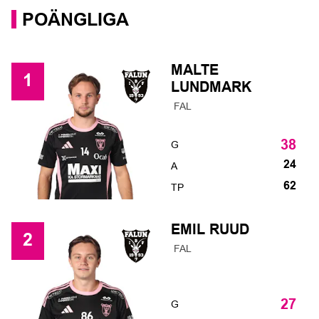
POÄNGLIGA
MALTE
1
LUNDMARK
FAL
G
38
24
A
62
TP
EMIL RUUD
2
FAL
G
27