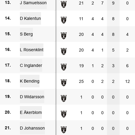
J Samuelsson
21
2
7
9
0
13.
D Kalentun
11
4
4
8
0
14.
S Berg
20
4
4
8
4
15.
L Rosenklint
20
4
1
5
2
16.
C Inglander
19
1
2
3
6
17.
K Bending
25
0
2
2
12
18.
D Widarsson
1
0
0
0
0
19.
E Åkerblom
1
0
0
0
0
20.
D Johansson
1
0
0
0
0
21.