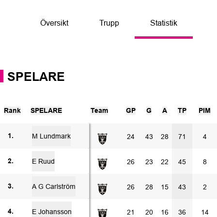
Översikt
Trupp
Statistik
SPELARE
Rank
SPELARE
Team
GP
G
A
TP
PIM
M Lundmark
24
43
28
71
4
1.
E Ruud
26
23
22
45
8
2.
A G Carlström
26
28
15
43
2
3.
E Johansson
21
20
16
36
14
4.