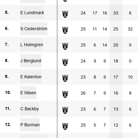
E Lundmark
24
17
16
33
6
5.
S Cederström
25
11
14
25
32
6.
L Holmgren
25
6
14
20
0
7.
J Berglund
24
9
9
18
0
8.
E Kalentun
23
8
9
17
10
9.
E Nilsen
26
7
9
16
8
10.
C Backby
23
6
7
13
6
11.
P Burman
25
5
7
12
6
12.