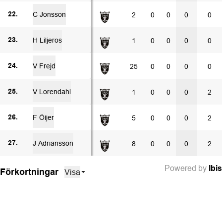
C Jonsson
2
0
0
0
0
22.
H Liljeros
1
0
0
0
0
23.
V Frejd
25
0
0
0
0
24.
V Lorendahl
1
0
0
0
2
25.
F Öijer
5
0
0
0
2
26.
J Adriansson
8
0
0
0
2
27.
Powered by
Ibis
Visa
Förkortningar